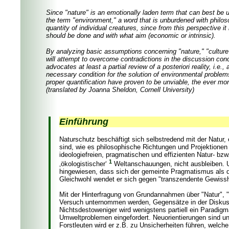
Since "nature" is an emotionally laden term that can best be un
the term "environment," a word that is unburdened with philoso
quantity of individual creatures, since from this perspective i
should be done and with what aim (economic or intrinsic).
By analyzing basic assumptions concerning "nature," "culture" an
will attempt to overcome contradictions in the discussion conc
advocates at least a partial review of a posteriori reality, i.e
necessary condition for the solution of environmental problem
proper quantification have proven to be unviable, the ever mor
(translated by Joanna Sheldon, Cornell University
)
Einführung
Naturschutz beschäftigt sich selbstredend mit der Natur,
sind, wie es philosophische Richtungen und Projektionen
ideologiefreien, pragmatischen und effizienten Natur- bz
1
‚ökologistischer‘
Weltanschauungen, nicht ausbleiben. U
hingewiesen, dass sich der gemeinte Pragmatismus als du
Gleichwohl wendet er sich gegen "transzendente Gewisshe
Mit der Hinterfragung von Grundannahmen über "Natur", "Ku
Versuch unternommen werden, Gegensätze in der Diskus
Nichtsdestoweniger wird wenigstens partiell ein Paradi
Umweltproblemen eingefordert. Neuorientierungen sind un
Forstleuten wird er z.B. zu Unsicherheiten führen, welch