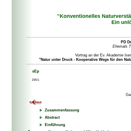
"Konventionelles Naturverst
Ein unl
PD Dr
Ehemals TU
Vortrag an der Ev. Akademie Ise
"Natur unter Druck - Kooperative Wege für den N
sEp
ZM21
Ga
Zusammenfassung
Abstract
Einführung