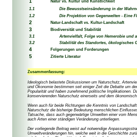
1
Natur vs. Kultur und Künstlichkeit
1.1
Die Bewusstseinsänderung in der Wahrn
1.2
Die Projektion von Gegenwelten - Eine Fl
2
Natur-Landschaft vs. Kultur-Landschaft
3
Biodiversität und Stabilität
3.1
Artenvielfalt, Folge von Hemerobie und 
3.2
Stabilität des Standortes, ökologisches G
4
Folgerungen und Forderungen
5
Zitierte Literatur
Zusammenfassung:
Ideologisch belastete Diskussionen um Naturschutz, Artenvielfa
und Ökonomie bestimmen seit einiger Zeit die Debatte um den 
Popularität und haben zunehmend politische Implikationen. Da
konservierenden Naturschutz einerseits und dem ökonomisch o
Wenn auch für beide Richtungen die Kenntnis von Landschaft
Naturschutz die bisherige Bedeutung menschlichen Einflusses
Tatsache, dass auch gegenwärtige Umwelten einer vom Mensch
auch Arten einer ständigen Veränderung unterliegen.
Der vorliegende Beitrag weist auf notwendige Anpassungsstr
Umweltveränderungen hin, welche weit in die Geschichte zur