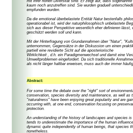
mit ihrer hohen Diversität sind. Er zeigt auf, dass sogenan
kaum noch anzutreffen sind. Sie wurden graduell unterschiedlich
empfunden wurden.
Da die emotional überbelastete Entität Natur bestenfalls phil
operationabel ist, wird der naturphilosophisch unbelastete B
sich aus dieser Perspektive wesentlich eher definieren lässt,
geschützt werden soll und kann.
Mit der Hinterfragung von Grundannahmen über "Natur", "Kultur
unternommen, Gegensätze in der Diskussion um einen prakti
partiell eine revidierte Sicht auf die aposteriorische
Wirklichkeit , d.h. ein Paradigmenwechsel und damit eine V
Umweltproblemen eingefordert. Da sich traditionelle Annahme
als nicht länger haltbar erweisen, muss auch der immer häufig
Abstract:
For some time the debate over the "right" sort of environment
conservation, species diversity and maintenance, as well as 
"naturalness" have been enjoying great popularity and are gain
occurring with, at one end, conservation focusing on preserva
protection.
An understanding of the history of landscapes and species is 
tends to underestimate the importance of the human influence
dynamic quite independently of human beings, that species the
nonetheless.