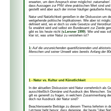
erwarten, um dem Anspruch einer möglichst ‚naturnahen‘
dass Aussagen zur PNV ohne praktischen Wert sind und j
gestellt wird aber auch der immer häufiger geäußerte Ans
Natur und Natürlichkeit genießen in der Diskussion um 
weitgehende politische Implikationen. Wie aber ist mögli
definiert wird, wo er doch so viele Gesetze und Verordn
5x erwähnt wird und selbst ein Bundesamt zur Zierde ger
gibt es bis heute nicht (
v.Lersner 1999
). Wie und was so
klar ist, was unter Natur zu verstehen ist?
1:
Auf die unzureichenden quantifizierenden und ahistori
Menschen und seiner Umwelt wies bereits Anfang der 80
1 - Natur vs. Kultur und Künstlichkeit
In der aktuellen Diskussion wird Natur vornehmlich als G
ausschließlich Domäne und Ausdruck des Menschen. Sie
gilt es generell zu fragen, in welchem Zusammenhang der 
doch nur Ausdruck der Natur sind?
Beachtenswerte Beiträge zu diesem Thema lieferten in d
Letzterer hebt hervor, dass derjenige, der heute "über Na