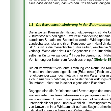
alles habe einen Sinn, nämlich den, uns hervorzubringen,
1.1 - Die Bewusstseinsänderung in der Wahrnehmung
Die in weiten Kreisen der Naturschutzbewegung strikte Un
kulturhistorisch bedingten Bewußtseinsänderung hat eine 
paradoxen Situationen. Besonders werden Widersprüche d
Landschaftsschutz und ihren Konsequenzen. Nämlich dann
ist: "Es ist ja die menschliche Kultur selbst, welche die 
verlangt. Wenn aber Natur als Gegensatz zur Kultur defin
4
selbst in Kultur verwandelt?
In der Forderung nach Natur
Vernichtung der Natur zum Abschluss bringt" (
Sieferle 1
Die oft verzweifelt versuchte Trennung von Natur und Kul
Menschen, sich vom eigentlichen (Erkenntnis-) Problem 
reflektierender zwar, doch letztlich nur
ein Parameter
in 
sich in Anspruch nehmen, als eine der bisher wirkungsvol
Raumfahrt - nicht nur in seiner eigentlichen Biosphäre.
Dagegen sind die Definitionen und Bewertungen des mens
wie von jedem anderen Lebewesen als perzipierendes In
wahrgenommen. Erkannt wird jeweils ein Teil bzw. Aussc
unterschiedlicher (und - unausweichlich - "voreingenomme
von Umwelt in ihrer Wirksamkeit auf das Subjekt erhebli
individuell zugrunde liegenden Wertesystem.