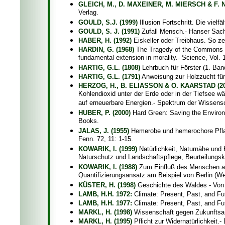
GLEICH, M., D. MAXEINER, M. MIERSCH & F. N
Verlag.
GOULD, S.J. (1999)
Illusion Fortschritt. Die viel
GOULD, S. J. (1991)
Zufall Mensch.- Hanser Sac
HABER, H. (1992)
Eiskeller oder Treibhaus. So ze
HARDIN, G. (1968)
The Tragedy of the Commons - T
fundamental extension in morality.- Science, Vol.
HARTIG, G.L. (1808)
Lehrbuch für Förster (1. Ban
HARTIG, G.L. (1791)
Anweisung zur Holzzucht für
HERZOG, H., B. ELIASSON & O. KAARSTAD (20
Kohlendioxid unter der Erde oder in der Tiefsee 
auf erneuerbare Energien.- Spektrum der Wissensc
HUBER, P. (2000)
Hard Green: Saving the Environm
Books.
JALAS, J. (1955)
Hemerobe und hemerochore Pflan
Fenn. 72, 11: 1-15.
KOWARIK, I. (1999)
Natürlichkeit, Naturnähe und 
Naturschutz und Landschaftspflege, Beurteilungskr
KOWARIK, I. (1988)
Zum Einfluß des Menschen auf
Quantifizierungsansatz am Beispiel von Berlin (W
KÜSTER, H. (1998)
Geschichte des Waldes - Von d
LAMB, H.H. 1972:
Climate: Present, Past, and Fu
LAMB, H.H. 1977:
Climate: Present, Past, and Fu
MARKL, H. (1998)
Wissenschaft gegen Zukunftsang
MARKL, H. (1995)
Pflicht zur Widernatürlichkeit.