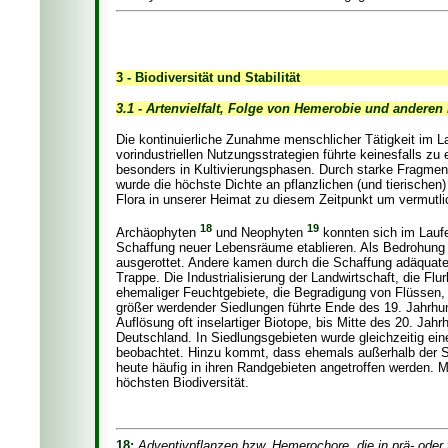
3 - Biodiversität und Stabilität
3.1 - Artenvielfalt, Folge von Hemerobie und anderen
Die kontinuierliche Zunahme menschlicher Tätigkeit im L
vorindustriellen Nutzungsstrategien führte keinesfalls zu
besonders in Kultivierungsphasen. Durch starke Fragment
wurde die höchste Dichte an pflanzlichen (und tierischen
Flora in unserer Heimat zu diesem Zeitpunkt um vermutl
18
19
Archäophyten
und Neophyten
konnten sich im Laufe
Schaffung neuer Lebensräume etablieren. Als Bedrohung 
ausgerottet. Andere kamen durch die Schaffung adäquat
Trappe. Die Industrialisierung der Landwirtschaft, die Fl
ehemaliger Feuchtgebiete, die Begradigung von Flüssen, 
größer werdender Siedlungen führte Ende des 19. Jahrhu
Auflösung oft inselartiger Biotope, bis Mitte des 20. Jah
Deutschland. In Siedlungsgebieten wurde gleichzeitig ei
beobachtet. Hinzu kommt, dass ehemals außerhalb der Si
heute häufig in ihren Randgebieten angetroffen werden. M
höchsten Biodiversität.
18:
Adventivpflanzen bzw. Hemerochore, die in prä- oder 