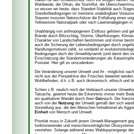
Waldweide, der Orkan, die Sturmflut, die Überschwemmun
so wissen wir heute, dass Standort-Stabilität auch Stagn
Standortbedingungen ist meistens unabdingbare Vorausset
Staunen mussten Naturschützer die Entfaltung eines ung
Yellowstone Nationalpark oder nach Lawinenabgängen in u
Unabhängig von anthropogenem Einfluss gehören und gehör
Brände durch Blitzschlag, Stürme, Überflutungen, Klima
Charakter von Landschaften bestimmen und immer best
auch die Sicherung der Lebensbedingungen durch ungefä
Handlungsmotiven zählt, so verdankt er evolutionsbiolog
Bedingungen doch der Umweltdynamik (und damit den viel
Einschätzung der Standortveränderungen als Katastrophe,
Postulat. Hier gilt es umzudenken.
Die Veränderung unserer Umwelt und ihr - möglichst nach
nicht aus der Perspektive des Frosches bewertet werden
Wohlbefinden, d.h. z.B. auch ökonomisch, ethisch und ä
Schien z.B. neulich noch der Verbrauch unserer Umweltr
Tatsache, gewinnt heute die Erkenntnis immer mehr Bed
ein qualitativer Wandel durch ihren
Ge
brauch. Der franz
auch von der
Nutzung
der Umwelt gemäß den sich wandel
Vorstellung aus, die den Menschen fortwährend als Aggre
Einheit
von Mensch und Umwelt.
Priorität muss in Zukunft jenem Umwelt-Management ge
funktionierender und menschenverträglicher Ökosysteme z
verstehen. Solange während eines Waldspaziergangs der