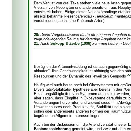
Dem Verlust von drei Taxa stehen viele neue Arten gegenü
Vielzahl von Neophyten und andererseits um aus Neophyt
entwickelt haben. Einige dieser Neuankömmlinge etablier
allseits bekannte Riesenbärenklau -
Heracleum mantega
verschiedene japanische Knöterich-Arten).
20:
Diese Vorgehensweise führte oft zu jenen Angaben mit
zugrundeliegenden Räume für derartige Angaben berücksi
21:
Nach
Sukopp & Zerbe (1998)
kommen heute in Deutsc
Bezüglich der Artenentwicklung ist es auch gegenwärtig 
ablaufen". Ihre Geschwindigkeit ist abhängig von den st
22
Ressourcen und der Dynamik des jeweiligen Genpools
Häufig wird auch heute noch bei Ökosystemen mit große
Diversitäts-Stabilitäts-Hypothese aber bereits in den 70e
Belastungsfähigkeiten von Systemen aufgezeigt werden, di
aber sagen, dass Eingriffe in Ökosysteme daraufhin zu beu
Veränderungen hervorrufen und wieweit diese – in Abwägu
Umweltschutzes nach Produktivität, Stabilität und biol
sollen oder andererseits anderen Formen der Raumnutzun
begründeten Allgemein-Interesse liegen.
Auch bei der Diskussion um die Artendiversität unserer L
Bestandessicherung
gemeint wird, und zwar auf dem ext