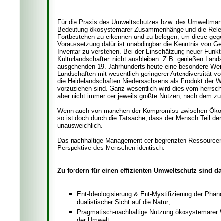
Für die Praxis des Umweltschutzes bzw. des Umweltmana
Bedeutung ökosystemarer Zusammenhänge und die Releva
Fortbestehen zu erkennen und zu belegen, um diese gegen
Voraussetzung dafür ist unabdingbar die Kenntnis von G
Inventar zu verstehen. Bei der Einschätzung neuer Funkt
Kulturlandschaften nicht ausbleiben. Z.B. genießen Lands
ausgehenden 19. Jahrhunderts heute eine besondere Wer
Landschaften mit wesentlich geringerer Artendiversität v
die Heidelandschaften Niedersachsens als Produkt der 
vorzuziehen sind. Ganz wesentlich wird dies vom herrsc
aber nicht immer der jeweils größte Nutzen, nach dem zu 
Wenn auch von manchen der Kompromiss zwischen Ökologie
so ist doch durch die Tatsache, dass der Mensch Teil de
unausweichlich.
Das nachhaltige Management der begrenzten Ressourcen d
Perspektive des Menschen identisch.
Zu fordern für einen effizienten Umweltschutz sind da
Ent-Ideologisierung & Ent-Mystifizierung der Phä
dualistischer Sicht auf die Natur;
Pragmatisch-nachhaltige Nutzung ökosystemarer Wir
der Umwelt;