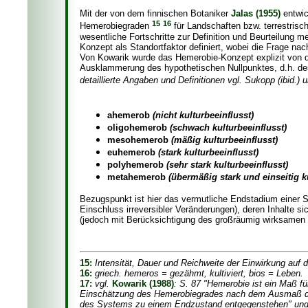
Mit der von dem finnischen Botaniker
Jalas (1955)
entwic
15
16
Hemerobiegraden
für Landschaften bzw. terrestrisc
wesentliche Fortschritte zur Definition und Beurteilung m
Konzept als Standortfaktor definiert, wobei die Frage nac
Von Kowarik wurde das Hemerobie-Konzept explizit von de
Ausklammerung des hypothetischen Nullpunktes, d.h. de
detaillierte Angaben und Definitionen vgl. Sukopp (ibid.)
ahemerob
(nicht kulturbeeinflusst)
oligohemerob
(schwach kulturbeeinflusst)
mesohemerob
(mäßig kulturbeeinflusst)
euhemerob
(stark kulturbeeinflusst)
polyhemerob
(sehr stark kulturbeeinflusst)
metahemerob
(übermäßig stark und einseitig k
Bezugspunkt ist hier das vermutliche Endstadium einer S
Einschluss irreversibler Veränderungen), deren Inhalte 
(jedoch mit Berücksichtigung des großräumig wirksamen i
15:
Intensität, Dauer und Reichweite der Einwirkung auf d
16:
griech. hemeros = gezähmt, kultiviert, bios = Leben.
17:
vgl.
Kowarik (1988)
: S. 87 "Hemerobie ist ein Maß f
Einschätzung des Hemerobiegrades nach dem Ausmaß der
des Systems zu einem Endzustand entgegenstehen" un