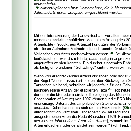
einwanderten.
19:
Adventivpflanzen bzw. Hemerochore, die in historisch
Jahrhunderts durch Europäer, eingeschleppt wurden.
Mit der Intensivierung der Landwirtschaft, vor allem abe
modernen landwirtschaftlichen Maschinen Anfang des 20.
Artendichte (Produkt aus Artenzahl und Zahl der Vorkomm
ab. Dieser Aufnahme-Methode folgend, konnte für stark 
20
Verlöschen von Arten nachgewiesen werden
. Bei dies
berücksichtigt, was dazu führte, dass häufig in angrenzen
angetroffen werden konnten. Ein durchaus normales Phän
als lästig empfundenen "Schädlinge" eintritt, wenn wir i
Wenn von erschreckenden Artenrückgängen oder sogar von 
der Regel ‘Verlust’ assoziiert, selten aber Rückzug, ein
Tatsachen bleibend, schreiben wir jedenfalls für das Ge
21
nachgewiesene Anzahl der etablierten Taxa
liegt heute
der unter direkter oder indirekter Beteiligung des Mensch
Conservation of Nature) von 1997 können für die BRD bish
eine einzige Unterart des amphibischen Steinbrechs an
amphibia
. Dabei handelt es sich um ein Eiszeitrelikt (
Obe
durchschnittlich wärmsten Landschaft SW-Deutschlands. 
ausgestorbenen Arten die Rede (Rauschert 1979, Korne
des letzten Jahrhunderts, Anm. des Autors
], wonach im 
Arten erloschen, oder gefährdet sein werden" (vgl. Trepl, 