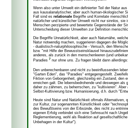
Wenn also unter Umwelt ein definierter Teil der Natur a
aus kausalanalytischer, aber auch human-ökologischer Si
Fall sind es
relationale
Begriffe und Korrelate menschlic
natürlicher und künstlicher Umwelt nicht nur sinnlos, si
Menschen perzipierte und bewertete Gegenstände der Sin
Unterscheidung dieser Umwelten zur Definition menschli
Die Begriffe Unnatürlichkeit, aber auch Naturnähe, welch
Natur notwendig machen, suggerieren dagegen die Möglich
- dualistisch-naturphilosophische - Versuch, den Mensche
bzw. "mit Hilfe der Bewusstseinsklausel hinauszudefinier
anderes, als zurück in den menschenleeren (und unbekan
7
Paradies
nur ohne uns. Zu fragen bleibt dann allerding
Den unberechenbaren und nicht zu beeinflussenden leben
"Garten Eden", das "Paradies" entgegengestellt. Zweifel
Fiktion von Geborgenheit, gleichzeitig ein Zustand, den e
erreichen galt. Die lebensbedrohende und deswegen als 
daher zu zähmen, zu beherrschen, zu "kultivieren". Aber
Selbst-Kultivierung bzw. Humanisierung, d.h. durch "Entwi
Heute sind Natur und Natürlichkeit oftmals Alternativen,
zur Kultur, zur sogenannten Künstlichkeit oder "technosp
des Bewußtseins von der Erbsünde, des nicht zu entrinn
eigenen Erfolg verbindet sich eine Sehnsucht nach Ungeb
Reglementierung, wohl als Reaktion auf gesellschaftlich
Unbehagen in der Kultur").