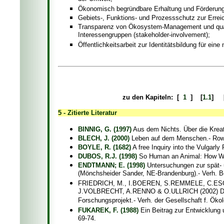
Ökonomisch begründbare Erhaltung und Förderung 
Gebiets-, Funktions- und Prozessschutz zur Erreich
Transparenz von Ökosystem-Management und qualifi
Interessengruppen (stakeholder-involvement);
Öffentlichkeitsarbeit zur Identitätsbildung für ei
zu den Kapiteln: [
1
] [
1.1
] 
5 - Zitierte Literatur
BINNIG, G. (1997)
Aus dem Nichts. Über die Kreat
BLECH, J. (2000)
Leben auf dem Menschen.- Rowo
BOYLE, R. (1682)
A free Inquiry into the Vulgarly
DUBOS, R.J. (1998)
So Human an Animal: How We 
ENDTMANN; E. (1998)
Untersuchungen zur spät- 
(Mönchsheider Sander, NE-Brandenburg).- Verh. Bo
FRIEDRICH, M., I.BOEREN, S.REMMELE, C.E
J.VOLBRECHT, A.RENNO & O.ULLRICH (2002) Der sp
Forschungsprojekt.- Verh. der Gesellschaft f. Öko
FUKAREK, F. (1988)
Ein Beitrag zur Entwicklung 
69-74.