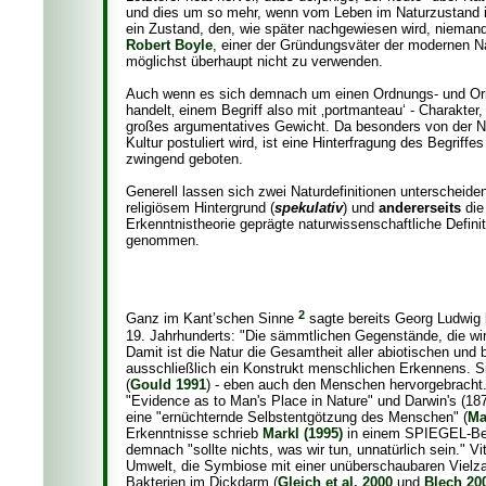
und dies um so mehr, wenn vom Leben im Naturzustand im
ein Zustand, den, wie später nachgewiesen wird, nieman
Robert Boyle
, einer der Gründungsväter der modernen N
möglichst überhaupt nicht zu verwenden.
Auch wenn es sich demnach um einen Ordnungs- und Orien
handelt‚ einem Begriff also mit ‚portmanteau‘ - Charakte
großes argumentatives Gewicht. Da besonders von der Nat
Kultur postuliert wird, ist eine Hinterfragung des Begri
zwingend geboten.
Generell lassen sich zwei Naturdefinitionen unterscheide
religiösem Hintergrund (
spekulativ
) und
andererseits
die
Erkenntnistheorie geprägte naturwissenschaftliche Definit
genommen.
2
Ganz im Kant’schen Sinne
sagte bereits Georg Ludwig
19. Jahrhunderts: "Die sämmtlichen Gegenstände, die wir
Damit ist die Natur die Gesamtheit aller abiotischen und 
ausschließlich ein Konstrukt menschlichen Erkennens. Sie
(
Gould 1991
) - eben auch den Menschen hervorgebracht.
"Evidence as to Man's Place in Nature" und Darwin's (187
eine "ernüchternde Selbstentgötzung des Menschen" (
Ma
Erkenntnisse schrieb
Markl (1995)
in einem SPIEGEL-Beit
demnach "sollte nichts, was wir tun, unnatürlich sein." V
Umwelt, die Symbiose mit einer unüberschaubaren Vielza
Bakterien im Dickdarm (
Gleich et al. 2000
und
Blech 20