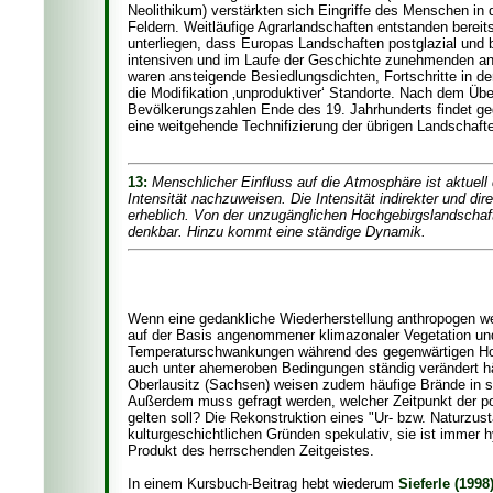
Neolithikum) verstärkten sich Eingriffe des Menschen in
Feldern. Weitläufige Agrarlandschaften entstanden bereit
unterliegen, dass Europas Landschaften postglazial und
intensiven und im Laufe der Geschichte zunehmenden an
waren ansteigende Besiedlungsdichten, Fortschritte in d
die Modifikation ‚unproduktiver‘ Standorte. Nach dem Üb
Bevölkerungszahlen Ende des 19. Jahrhunderts findet geg
eine weitgehende Technifizierung der übrigen Landschafte
13:
Menschlicher Einfluss auf die Atmosphäre ist aktuell
Intensität nachzuweisen. Die Intensität indirekter und dir
erheblich. Von der unzugänglichen Hochgebirgslandschaft
denkbar. Hinzu kommt eine ständige Dynamik.
Wenn eine gedankliche Wiederherstellung anthropogen wen
auf der Basis angenommener klimazonaler Vegetation und B
Temperaturschwankungen während des gegenwärtigen Holo
auch unter ahemeroben Bedingungen ständig verändert hä
Oberlausitz (Sachsen) weisen zudem häufige Brände in sp
Außerdem muss gefragt werden, welcher Zeitpunkt der pos
gelten soll? Die Rekonstruktion eines "Ur- bzw. Naturzus
kulturgeschichtlichen Gründen spekulativ, sie ist immer 
Produkt des herrschenden Zeitgeistes.
In einem Kursbuch-Beitrag hebt wiederum
Sieferle (1998