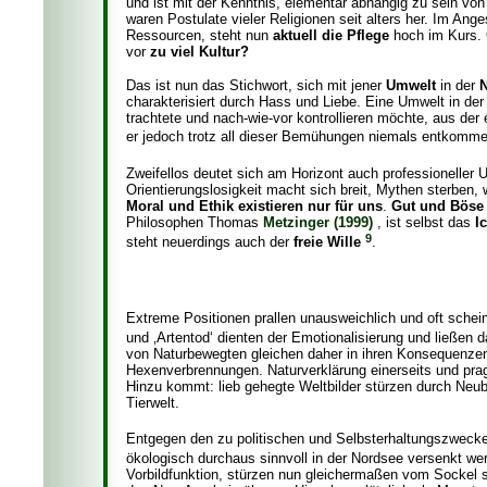
und ist mit der Kenntnis, elementar abhängig zu sein v
waren Postulate vieler Religionen seit alters her. Im An
Ressourcen, steht nun
aktuell die Pflege
hoch im Kurs. O
vor
zu viel Kultur?
Das ist nun das Stichwort, sich mit jener
Umwelt
in der
charakterisiert durch Hass und Liebe. Eine Umwelt in der
trachtete und nach-wie-vor kontrollieren möchte, aus der
er jedoch trotz all dieser Bemühungen niemals entkomm
Zweifellos deutet sich am Horizont auch professioneller
Orientierungslosigkeit macht sich breit, Mythen sterben, 
Moral und Ethik existieren nur für uns
.
Gut und Böse 
Philosophen Thomas
Metzinger (1999)
, ist selbst das
I
9
steht neuerdings auch der
freie Wille
.
Extreme Positionen prallen unausweichlich und oft schei
und ‚Artentod‘ dienten der Emotionalisierung und ließe
von Naturbewegten gleichen daher in ihren Konsequenzen o
Hexenverbrennungen. Naturverklärung einerseits und prag
Hinzu kommt: lieb gehegte Weltbilder stürzen durch N
Tierwelt.
Entgegen den zu politischen und Selbsterhaltungszwecke
ökologisch durchaus sinnvoll in der Nordsee versenkt we
Vorbildfunktion, stürzen nun gleichermaßen vom Sockel 