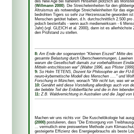
des New Age bei näherem Hinsehen plötzlich als Monster
(
Willmann 2000
). Die Streicheleinheiten für den glibbe
Altruismus als notwendige Streicheleinheiten für das ei
bedrohten Tigers so sehr zur Herzenssache geworden ist 
Menschen getötet haben, d.h. durchschnittlich 2.500 pr
jedoch bestenfalls - wenn auch medienwirksam - 6 Mensch
Jahr) (vgl. GLEICH et al. 2000), dann ist es allerhöchst
den Prüfstand zu stellen.
8:
Am Ende der sogenannten "Kleinen Eiszeit" Mitte des 
gesamte Belastung durch Überschwemmungen, Lawinen und 
warum die Gesellschaft damals zur vorbehaltlosen Eind
Mitteln entschlossen war" (Walter 1996, aus Pfister 1999)
9:
So Holm TETENS, Dozent für Philosophie an der FU-Ber
neuro-kybernetische Modell des Menschen ....." und Wolf
Forschung in München, wonach "Wir nicht tun, was wir wol
10:
Genährt wird diese Vorstellung allerdings auch von de
der belebte Teil der Erdoberfläche und die in ihm lebe
11:
Z.B. Waldvernichtung in Australien und die Jagd von 
Machen wir uns nichts vor: Die Kuschelökologie hat aus
(2000)
postulieren, dass "Die Entsorgung von Treibhausga
... vermutlich eine preiswertere Methode zum Klimaschutz
gesteigerte Effizienz des Energiegebrauchs als beste L