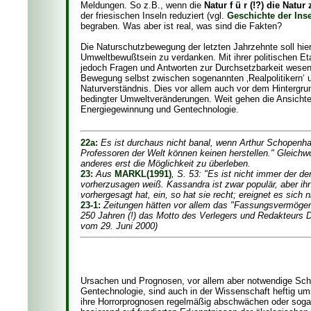
Meldungen. So z.B., wenn die
Natur f ü r (!?) die Natu
der friesischen Inseln reduziert (vgl.
Geschichte der Inse
begraben. Was aber ist real, was sind die Fakten?
Die Naturschutzbewegung der letzten Jahrzehnte soll hier k
Umweltbewußtsein zu verdanken. Mit ihrer politischen E
jedoch Fragen und Antworten zur Durchsetzbarkeit wesent
Bewegung selbst zwischen sogenannten ‚Realpolitikern‘ u
Naturverständnis. Dies vor allem auch vor dem Hintergr
bedingter Umweltveränderungen. Weit gehen die Ansich
Energiegewinnung und Gentechnologie.
22a:
Es ist durchaus nicht banal, wenn Arthur Schopenha
Professoren der Welt können keinen herstellen." Gleichwo
anderes erst die Möglichkeit zu überleben.
23:
Aus
MARKL(1991)
, S. 53: "Es ist nicht immer der 
vorherzusagen weiß. Kassandra ist zwar populär, aber ihr 
vorhergesagt hat, ein, so hat sie recht; ereignet es sich n
23-1:
Zeitungen hätten vor allem das "Fassungsvermögen .
250 Jahren (!) das Motto des Verlegers und Redakteurs Di
vom 29. Juni 2000)
Ursachen und Prognosen, vor allem aber notwendige Schr
Gentechnologie, sind auch in der Wissenschaft heftig ums
ihre Horrorprognosen regelmäßig abschwächen oder sog