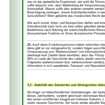
neu ist das gedankliche Experiment, wie wohl die Stim
sollte bewusst sein, dass Waldrodung die Voraussetzung w
Artenvielfalt. Warum sollte dies anderen verwehrt werde
Berechtigung verlangen, unsere Kulturlandschaften in we
rückzuführen? Wem gebührte das moralischere Recht der
Wie auch immer, Arten- und Biotopschutz dürfen und kön
Artendiversität kann nicht um ihrer selbst gefordert wer
Bedürfnisse nach Nutzung der unterschiedlichsten Ressou
ökosystemarer Funktion im Sinne ökonomischer Prinzipie
22:
Auch diese Evolutionsprozesse haben mitnichten etwa
diese gibt es nur ontogenetisch), sondern folgen ausschli
Voraussetzung zum 'Weiterexistieren' von Informationst
überhaupt kein Zweifel daran bestehen, dass das Prinzip
99% im Laufe der Geschichte des Lebens wieder verschw
Folgearten weiterexistieren bzw. weiterexistieren werden)
Information in sich wandelnden Transport- und Reproduktio
3.2 - Stabilität des Standortes und ökologisches Gleic
Die Angst vor lebensfeindlichen Veränderungen, die heu
dieses Jahrhunderts, sondern gleichsam elementare Best
den ersten schriftlichen Zeugnissen frühester Kulturen, z
relativ neueren Geschichte. Der heute wieder aktuelle Begr