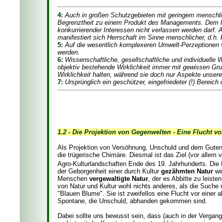
4:
Auch in großen Schutzgebieten mit geringem menschli
Begrenztheit zu einem Produkt des Managements. Dem l
konkurrierender Interessen nicht verlassen werden darf. 
manifestiert sich Herrschaft im Sinne menschlicher, d.h. 
5:
Auf die wesentlich komplexeren Umwelt-Perzeptionen v
werden.
6:
Wissenschaftliche, gesellschaftliche und individuelle 
objektiv bestehende Wirklichkeit immer mit gewissen Gru
Wirklichkeit halten, während sie doch nur Aspekte unser
7:
Ursprünglich ein geschützer, eingefriedeter (!) Bereich
1.2 - Die Projektion von Gegenwelten - Eine Flucht vo
Als Projektion von Versöhnung, Unschuld und dem Guten 
die trügerische Chimäre. Diesmal ist das Ziel (vor allem
Agro-Kulturlandschaften Ende des 19. Jahrhunderts. Die
der Geborgenheit einer durch Kultur
gezähmten Natur
wir
Menschen
vergewaltigte Natur
, der es Abbitte zu leist
von Natur und Kultur wohl nichts anderes, als die Suche
"Blauen Blume". Sie ist zweifellos eine Flucht vor einer
Spontane, die Unschuld, abhanden gekommen sind.
Dabei sollte uns bewusst sein, dass (auch in der Vergan