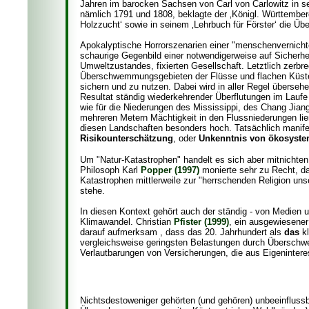
Jahren im barocken Sachsen von Carl von Carlowitz in sei
nämlich 1791 und 1808, beklagte der ‚Königl. Württembe
Holzzucht‘ sowie in seinem ‚Lehrbuch für Förster‘ die Übel
Apokalyptische Horrorszenarien einer "menschenvernichte
schaurige Gegenbild einer notwendigerweise auf Sicherheit
Umweltzustandes, fixierten Gesellschaft. Letztlich zerbr
Überschwemmungsgebieten der Flüsse und flachen Küsten
sichern und zu nutzen. Dabei wird in aller Regel überse
Resultat ständig wiederkehrender Überflutungen im Laufe 
wie für die Niederungen des Mississippi, des Chang Jian
mehreren Metern Mächtigkeit in den Flussniederungen ließe
diesen Landschaften besonders hoch. Tatsächlich manif
Risikounterschätzung
, oder
Unkenntnis von ökosys
Um "Natur-Katastrophen" handelt es sich aber mitnichten
Philosoph Karl
Popper (1997)
monierte sehr zu Recht, da
Katastrophen mittlerweile zur "herrschenden Religion un
stehe.
In diesen Kontext gehört auch der ständig - von Medien
Klimawandel. Christian
Pfister (1999)
, ein ausgewiesene
darauf aufmerksam , dass das 20. Jahrhundert als
das
kl
vergleichsweise geringsten Belastungen durch Überschw
Verlautbarungen von Versicherungen, die aus Eigenintere
Nichtsdestoweniger gehörten (und gehören) unbeeinflussb