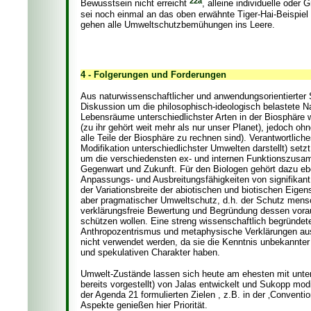
22a
Bewusstsein nicht erreicht
, alleine individuelle ode
sei noch einmal an das oben erwähnte Tiger-Hai-Beispiel 
gehen alle Umweltschutzbemühungen ins Leere.
4 - Folgerungen und Forderungen
Aus naturwissenschaftlicher und anwendungsorientierter 
Diskussion um die philosophisch-ideologisch belastete Na
Lebensräume unterschiedlichster Arten in der Biosphäre w
(zu ihr gehört weit mehr als nur unser Planet), jedoch ohne
alle Teile der Biosphäre zu rechnen sind). Verantwortlich
Modifikation unterschiedlichster Umwelten darstellt) setz
um die verschiedensten ex- und internen Funktionszus
Gegenwart und Zukunft. Für den Biologen gehört dazu eb
Anpassungs- und Ausbreitungsfähigkeiten von signifikan
der Variationsbreite der abiotischen und biotischen Eige
aber pragmatischer Umweltschutz, d.h. der Schutz mensch
verklärungsfreie Bewertung und Begründung dessen vora
schützen wollen. Eine streng wissenschaftlich begründet
Anthropozentrismus und metaphysische Verklärungen aus. B
nicht verwendet werden, da sie die Kenntnis unbekannter
und spekulativen Charakter haben.
Umwelt-Zustände lassen sich heute am ehesten mit unter
bereits vorgestellt) von Jalas entwickelt und Sukopp mo
der Agenda 21 formulierten Zielen , z.B. in der ‚Conventi
Aspekte genießen hier Priorität.