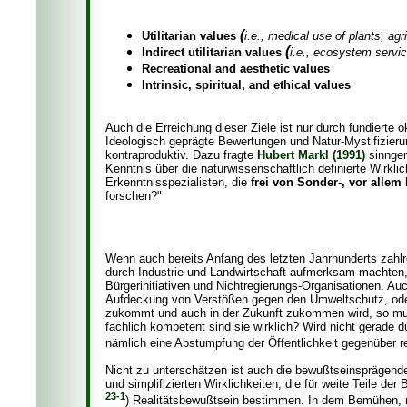
(
Utilitarian values
i.e., medical use of plants, ag
(
Indirect utilitarian values
i.e., ecosystem servic
Recreational and aesthetic values
Intrinsic, spiritual, and ethical values
Auch die Erreichung dieser Ziele ist nur durch fundierte
Ideologisch geprägte Bewertungen und Natur-Mystifizieru
kontraproduktiv. Dazu fragte
Hubert Markl (1991)
sinngem
Kenntnis über die naturwissenschaftlich definierte Wirklic
Erkenntnisspezialisten, die
frei von Sonder-, vor allem
forschen?"
Wenn auch bereits Anfang des letzten Jahrhunderts zahl
durch Industrie und Landwirtschaft aufmerksam machten, 
Bürgerinitiativen und Nichtregierungs-Organisationen. Au
Aufdeckung von Verstößen gegen den Umweltschutz, oder
zukommt und auch in der Zukunft zukommen wird, so muss 
fachlich kompetent sind sie wirklich? Wird nicht gerade 
nämlich eine Abstumpfung der Öffentlichkeit gegenüber 
Nicht zu unterschätzen ist auch die bewußtseinsprägende
und simplifizierten Wirklichkeiten, die für weite Teile der
23-1
) Realitätsbewußtsein bestimmen. In dem Bemühen, 