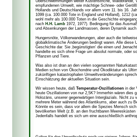
Überschwemmungen weiter Küstenstriche, Waldbrände, V
empfundenen Umwelt, wie mächtige Schnee- oder Gerölllaw
Hollands und Deutschlands vor allem vom 11. bis 16. Jah
1099 (ca. 100.000 Tote in England und Holland), 1212 (ca
wohl mehr als 100.000 Toten in die Geschichte eingegange
nach
H.H. Lamb
1972, 1977).
Bedingung für das Ausmaß
und Absenkungen der Landmassen, deren Dynamik auch g
Hungersnöte, Völkerwanderungen, aber auch die teilweis
globalklimatische Änderungen bedingt waren. Alle diese 
Geschichte dar. Sie ‚begünstigten‘ die einen und ‚benacht
handelte es sich ohne Frage um absolut normale, oder sol
Pflanzen und Tiere.
Was also ist dran an den vielen sogenannten Naturkatastr
Medien schon von Ökochondrie und Ökodiktatur als Ultima
zukünftigen katastrophalen Umweltveränderungen sprechen,
Einschätzung der aktuellen Situation sein.
Wir wissen heute, daß
Temperatur-Oszillationen
in der
heute Oszillationen von nur 2,5K? Immerhin wären dies
Holozäns, unserer gegenwärtigen Interglazials. Nicht 
mehrere Meter während des Atlantikums, aber auch zu Be
Könnte es sein, dass vor allem die Spezies Mensch sich N
bevölkerten Welt (z.B. an den fruchtbaren Meeresküsten
Jedenfalls handelt es sich um eine ausschließlich anthro
Galten für den Umweltschutz noch vor einigen Jahren, f