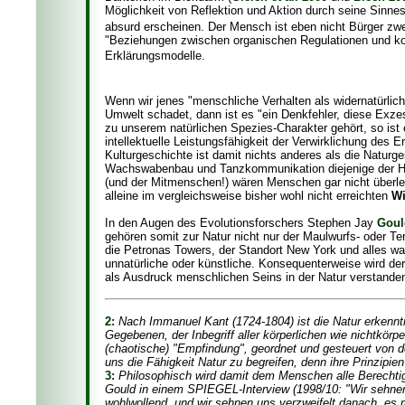
Möglichkeit von Reflektion und Aktion durch seine Sinne
absurd erscheinen. Der Mensch ist eben nicht Bürger zw
"Beziehungen zwischen organischen Regulationen und kog
Erklärungsmodelle.
Wenn wir jenes "menschliche Verhalten als widernatürlich
Umwelt schadet, dann ist es "ein Denkfehler, diese Exze
zu unserem natürlichen Spezies-Charakter gehört, so ist
intellektuelle Leistungsfähigkeit der Verwirklichung des E
Kulturgeschichte ist damit nichts anderes als die Natur
Wachswabenbau und Tanzkommunikation diejenige der Honi
(und der Mitmenschen!) wären Menschen gar nicht überle
alleine im vergleichsweise bisher wohl nicht erreichten
Wi
In den Augen des Evolutionsforschers Stephen Jay
Goul
gehören somit zur Natur nicht nur der Maulwurfs- oder 
die Petronas Towers, der Standort New York und alles wa
unnatürliche oder künstliche. Konsequenterweise wird der 
als Ausdruck menschlichen Seins in der Natur verstande
2:
Nach Immanuel Kant (1724-1804) ist die Natur erkenntn
Gegebenen, der Inbegriff aller körperlichen wie nichtkör
(chaotische) "Empfindung", geordnet und gesteuert von d
uns die Fähigkeit Natur zu begreifen, denn ihre Prinzipi
3:
Philosophisch wird damit dem Menschen alle Berechtig
Gould in einem SPIEGEL-Interview (1998/10: "Wir sehnen
wohlwollend, und wir sehnen uns verzweifelt danach, es m