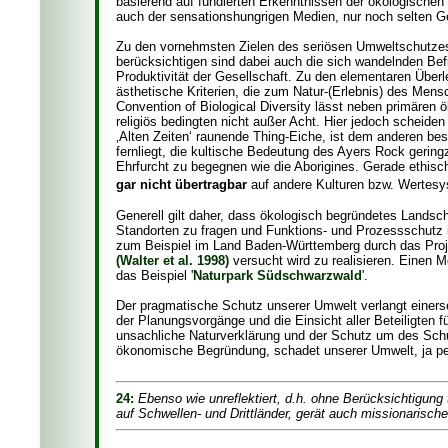
basierend auf fundierten Erkenntnissen der ökologischen D
auch der sensationshungrigen Medien, nur noch selten G
Zu den vornehmsten Zielen des seriösen Umweltschutze
berücksichtigen sind dabei auch die sich wandelnden Befi
Produktivität der Gesellschaft. Zu den elementaren Übe
ästhetische Kriterien, die zum Natur-(Erlebnis) des Men
Convention of Biological Diversity lässt neben primären 
religiös bedingten nicht außer Acht. Hier jedoch scheide
‚Alten Zeiten‘ raunende Thing-Eiche, ist dem anderen b
fernliegt, die kultische Bedeutung des Ayers Rock geringz
Ehrfurcht zu begegnen wie die Aborigines. Gerade ethis
gar nicht übertragbar
auf andere Kulturen bzw. Wertes
Generell gilt daher, dass ökologisch begründetes Land
Standorten zu fragen und Funktions- und Prozessschutz
zum Beispiel im Land Baden-Württemberg durch das Pro
(Walter et al. 1998)
versucht wird zu realisieren. Einen 
das Beispiel '
Naturpark Südschwarzwald
'.
Der pragmatische Schutz unserer Umwelt verlangt einerse
der Planungsvorgänge und die Einsicht aller Beteiligten 
unsachliche Naturverklärung und der Schutz um des Schu
ökonomische Begründung, schadet unserer Umwelt, ja per
24:
Ebenso wie unreflektiert, d.h. ohne Berücksichtigung
auf Schwellen- und Drittländer, gerät auch missionarisch