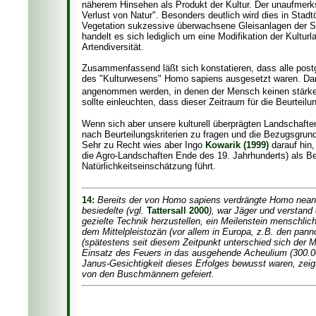
näherem Hinsehen als Produkt der Kultur. Der unaufmerks
Verlust von Natur". Besonders deutlich wird dies in Stad
Vegetation sukzessive überwachsene Gleisanlagen der S-Ba
handelt es sich lediglich um eine Modifikation der Kultu
Artendiversität.
Zusammenfassend läßt sich konstatieren, dass alle post
des "Kulturwesens" Homo sapiens ausgesetzt waren. Dan
angenommen werden, in denen der Mensch keinen stärker
sollte einleuchten, dass dieser Zeitraum für die Beurteilun
Wenn sich aber unsere kulturell überprägten Landschafte
nach Beurteilungskriterien zu fragen und die Bezugsgrundl
Sehr zu Recht wies aber Ingo
Kowarik (1999)
darauf hin,
die Agro-Landschaften Ende des 19. Jahrhunderts) als Be
Natürlichkeitseinschätzung führt.
14:
Bereits der von Homo sapiens verdrängte Homo neand
besiedelte (vgl.
Tattersall 2000
), war Jäger und verstand
gezielte Technik herzustellen, ein Meilenstein menschl
dem Mittelpleistozän (vor allem in Europa, z.B. den pa
(spätestens seit diesem Zeitpunkt unterschied sich der 
Einsatz des Feuers in das ausgehende Acheulium (300.0
Janus-Gesichtigkeit dieses Erfolges bewusst waren, zei
von den Buschmännern gefeiert.