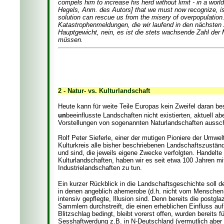
compels him to increase his herd without limit - in a worl
Hegels, Anm. des Autors] that we must now recognize, is
solution can rescue us from the misery of overpopulatio
Katastrophenmeldungen, die wir laufend in den nächste
Hauptgewicht, nein, es ist die stets wachsende Zahl der
müssen.
2 - Natur- vs. Kulturlandschaft
Heute kann für weite Teile Europas kein Zweifel daran be
un
beeinflusste Landschaften nicht existierten, aktuell a
Vorstellungen von sogenannten Naturlandschaften aussch
Rolf Peter Sieferle, einer der mutigen Pioniere der Umw
Kulturkreis alle bisher beschriebenen Landschaftszustän
und sind, die jeweils eigene Zwecke verfolgten. Handelte
Kulturlandschaften, haben wir es seit etwa 100 Jahren m
Industrielandschaften zu tun.
Ein kurzer Rückblick in die Landschaftsgeschichte soll d
in denen angeblich ahemerobe (d.h. nicht vom Menschen b
intensiv gepflegte, Illusion sind. Denn bereits die postg
Sammlern durchstreift, die einen erheblichen Einfluss a
Blitzschlag bedingt, bleibt vorerst offen, wurden bereits 
Sesshaftwerdung z.B. in N-Deutschland (vermutlich aber