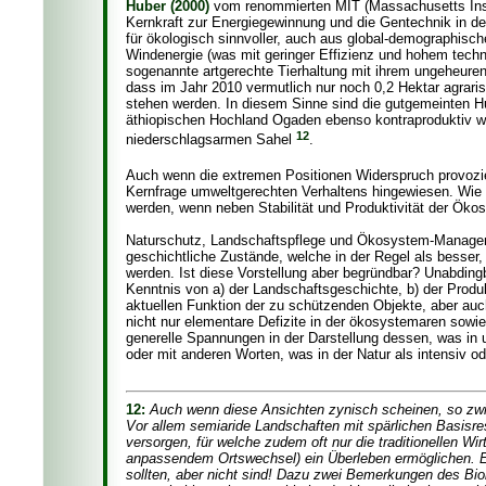
Huber (2000)
vom renommierten MIT (Massachusetts Insti
Kernkraft zur Energiegewinnung und die Gentechnik in der
für ökologisch sinnvoller, auch aus global-demographisch
Windenergie (was mit geringer Effizienz und hohem tech
sogenannte artgerechte Tierhaltung mit ihrem ungeheuren
dass im Jahr 2010 vermutlich nur noch 0,2 Hektar agrari
stehen werden. In diesem Sinne sind die gutgemeinten H
äthiopischen Hochland Ogaden ebenso kontraproduktiv 
12
niederschlagsarmen Sahel
.
Auch wenn die extremen Positionen Widerspruch provoz
Kernfrage umweltgerechten Verhaltens hingewiesen. Wi
werden, wenn neben Stabilität und Produktivität der Öko
Naturschutz, Landschaftspflege und Ökosystem-Managemen
geschichtliche Zustände, welche in der Regel als besser, 
werden. Ist diese Vorstellung aber begründbar? Unabdingba
Kenntnis von a) der Landschaftsgeschichte, b) der Produ
aktuellen Funktion der zu schützenden Objekte, aber auch
nicht nur elementare Defizite in der ökosystemaren sow
generelle Spannungen in der Darstellung dessen, was in u
oder mit anderen Worten, was in der Natur als intensiv od
12:
Auch wenn diese Ansichten zynisch scheinen, so zwi
Vor allem semiaride Landschaften mit spärlichen Basis
versorgen, für welche zudem oft nur die traditionellen W
anpassendem Ortswechsel) ein Überleben ermöglichen. Es 
sollten, aber nicht sind! Dazu zwei Bemerkungen des Bio