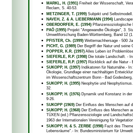
MARKL, H. (1991)
Freiheit der Wissenschaft, Vera
Reclam, S. 40-53.
METZINGER, T. (1999)
Subjekt und Selbstmodell.
NAVEH, Z. & A. LIEBERMANN (1994)
Landscape E
OBERDORFER, E. (1994)
Pflanzensoziologische E
PAÖ (1995)
Projekt "Angewandte Ökologie", 3. Sta
Umweltforschung Baden-Württemberg, Band 12 (1.A
PFISTER, Ch. (1999)
Wetternachhersage - 500 Jah
PICHT, G. (1989)
Der Begriff der Natur und seine G
POPPER, K.R. (1997)
Alles Leben ist Problemlöse
SIEFERLE, R.P. (1998)
Die totale Landschaft. - I
SIEFERLE, R.P. (1997)
Rückblick auf die Natur -
SUKOPP, H. (1997)
Indikatoren für Naturnähe.- In
Ökologie, Grundlage einer nachhaltigen Entwicklu
im Wissenschaftszentrum Bonn - Bad Godesberg, 
SUKOPP, H. (1995)
Neophytie und Neophytismus.- 
32.
SUKOPP, H. (1976)
Dynamik und Konstanz in der 
9-26.
SUKOPP (1969)
Der Einfluss des Menschen auf die
SUKOPP, H. (1968)
Der Einfluss des Menschen auf
TÜXEN (ed.) Pflanzensoziologie und Landschaftsö
1963 der Internationalen Vereinigung für Vegetati
SUKOPP, H. & S. ZERBE (1998)
Fazit des Themen
Lebensräume".- In: Bundesministerium für Umwelt,