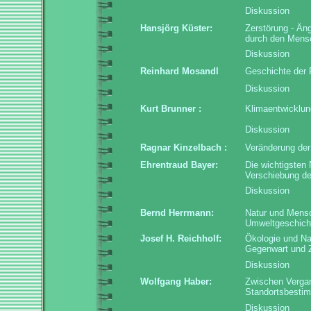
Diskussion
Hansjörg Küster:
Zerstörung - Äng
durch den Mensch
Diskussion
Reinhard Mosandl
Geschichte der 
Diskussion
Kurt Brunner :
Klimaentwicklung
Diskussion
Ragnar Kinzelbach :
Veränderung der 
Ehrentraud Bayer:
Die wichtigsten
Verschiebung de
Diskussion
Bernd Herrmann
:
Natur und Mensch
Umweltgeschich
Josef H. Reichholf:
Ökologie und Nat
Gegenwart und 
Diskussion
Wolfgang Haber:
Zwischen Vergan
Standortsbesti
Diskussion