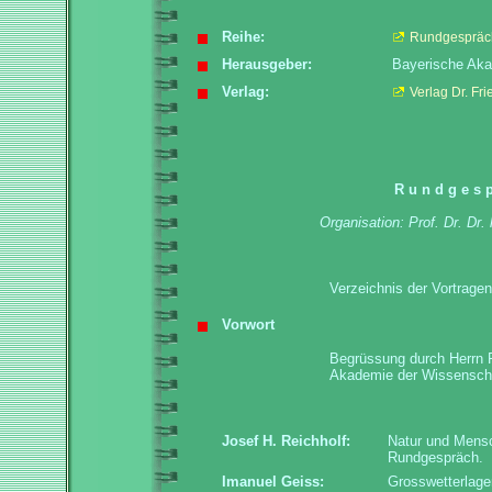
Reihe:
Rundgespräch
Herausgeber:
Bayerische Aka
Verlag:
Verlag Dr. Fri
R u n d g e s 
Organisation: Prof. Dr. D
Verzeichnis der Vortrag
Vorwort
Begrüssung durch Herrn P
Akademie der Wissensch
Josef H. Reichholf:
Natur und Mensc
Rundgespräch.
Imanuel Geiss:
Grosswetterlagen