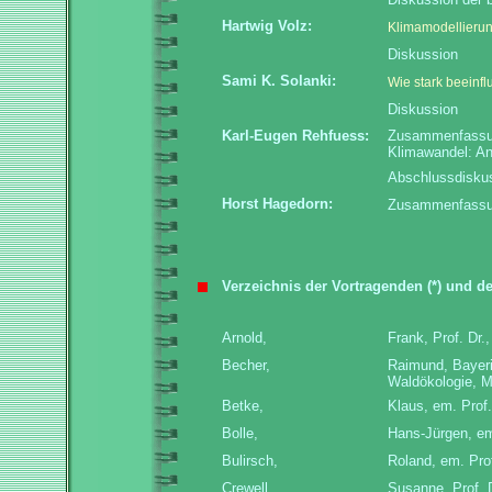
Hartwig Volz:
Klimamodellierun
Diskussion
Sami K. Solanki:
Wie stark beeinf
Diskussion
Karl-Eugen Rehfuess:
Zusammenfassun
Klimawandel: A
Abschlussdisku
Horst Hagedorn:
Zusammenfassu
Verzeichnis der Vortragenden (*) und 
Arnold,
Frank, Prof. Dr.
Becher,
Raimund, Bayeri
Waldökologie, 
Betke,
Klaus, em. Prof
Bolle,
Hans-Jürgen, em
Bulirsch,
Roland, em. Pro
Crewell,
Susanne, Prof. 