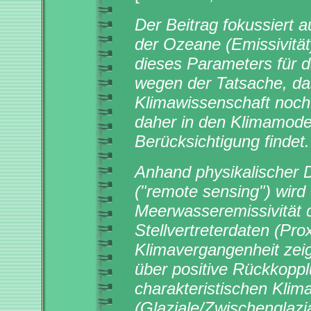
Der Beitrag fokussiert
der Ozeane (Emissivitä
dieses Parameters für 
wegen der Tatsache, das
Klimawissenschaft noch
daher in den Klimamode
Berücksichtigung findet.
Anhand physikalischer D
("remote sensing") wird
Meerwasseremissivität q
Stellvertreterdaten (Pr
Klimavergangenheit zei
über positive Rückkop
charakteristischen Klima
(Glaziale/Zwischenglazi