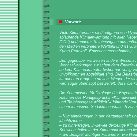
Vorwort:
Viele Klimaforscher sind aufgrund von Hyp
ablaufende Klimaerwärmung mit allen Nebe
(CO2) und anderer Treibhausgase aus anthr
den Medien verbreitete Weltbild und ist Gru
Kyoto-Protokoll, Emissionsrechtehandel).
Demgegenüber verweisen andere Wissenscha
Wechselwirkungen zwischen dem Energie- 
anderer Klimaparameter bisher nur wenig v
unvollkommen abgebildet sind. Die Belastba
ist daher in Frage zu stellen. Wegen der v
wird sogar überhaupt bezweifelt, dass die k
Die Kommission für Ökologie der Bayerisch
Rahmen des Rundgesprächs »Klimawandel im
und Treibhausgase wirklich?« führende Vert
einem intensiven Gedankenaustausch zusam
– Klimaänderungen in der Vergangenheit un
identifizieren,
– zu hinterfragen, inwieweit derzeitige Klim
Schwachstellen in der Klimamodellierung li
– am Beispiel wichtiger Parameter, wie Ni