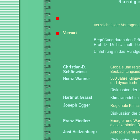
R u n d g 
Verzeichnis der Vortragen
Vorwort
Begrüßung durch den Prä
Prof. Dr. Dr. h.c. mult. 
Einführung in das Rund
Christian-D.
Globale und regi
Schönwiese
Beobachtungsind
Heinz Wanner
500 Jahre Klimava
und dynamische I
Diskussion der 
Hartmut Grassl
Klimawandel im 
Joseph Egger
Regionale Klimam
Diskussion der 
Franz Fiedler:
Energie- und Was
diese zentralen 
Jost Heitzenberg:
Aerosole verursa
Diskussion der 