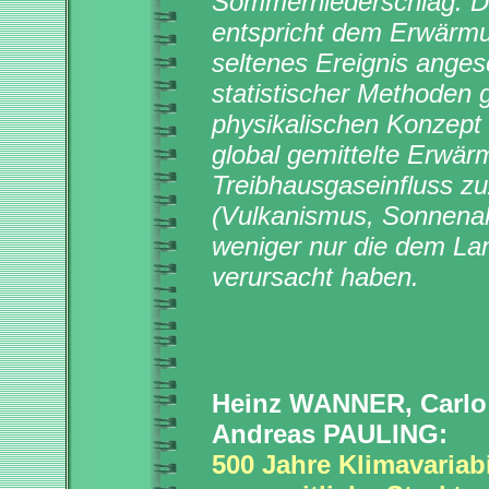
Sommerniederschlag. D
entspricht dem Erwärmu
seltenes Ereignis anges
statistischer Methoden 
physikalischen Konzept 
global gemittelte Erwä
Treibhausgas­einfluss z
(Vulkanismus, Sonnena
weniger nur die dem Lan
verursacht haben.
Heinz WANNER, Carl
Andreas PAULING:
500 Jahre Klimavariab