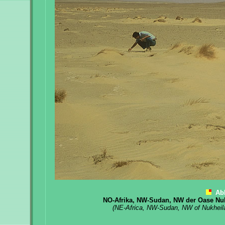
Ab
NO-Afrika, NW-Sudan, NW der Oase Nuk
(NE-Africa, NW-Sudan, NW of Nukheila o