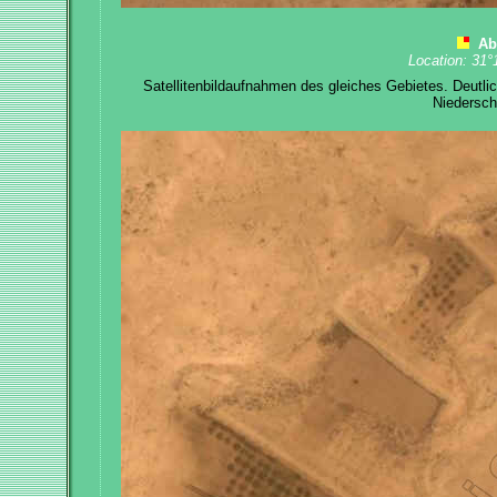
Ab
Location: 31°
Satellitenbildaufnahmen des gleiches Gebietes. Deut
Niedersch