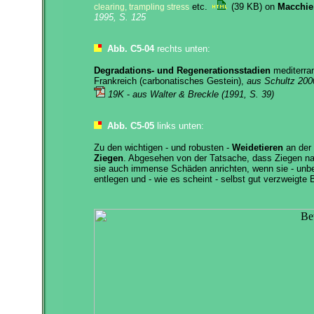
etc.
(39 KB) on
Macchie
clearing, trampling stress
1995, S. 125
Abb. C5-04
rechts unten:
Degradations- und Regenerationsstadien
mediterran
Frankreich (carbonatisches Gestein),
aus Schultz 200
19K
-
aus Walter & Breckle (1991, S. 39)
Abb. C5-05
links unten:
Zu den wichtigen - und robusten -
Weidetieren
an der
Ziegen
. Abgesehen von der Tatsache, dass Ziegen na
sie auch immense Schäden anrichten, wenn sie - unbea
entlegen und - wie es scheint - selbst gut verzweigte 