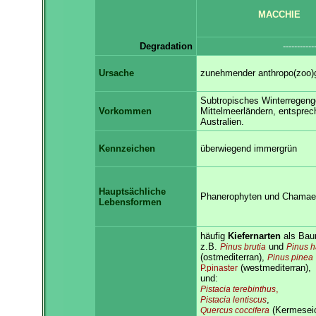
MACCHIE
Degradation
----------
Ursache
zunehmender anthropo(zoo)g
Subtropisches Winterregenge
Vorkommen
Mittelmeerländern, entsprech
Australien.
Kennzeichen
überwiegend immergrün
Hauptsächliche
Phanerophyten und Chamae
Lebensformen
häufig
Kiefernarten
als Bau
z.B.
und
Pinus brutia
Pinus h
(ostmediterran),
Pinus pinea
(westmediterran),
P.pinaster
und:
,
Pistacia terebinthus
,
Pistacia lentiscus
(Kermeseic
Quercus coccifera