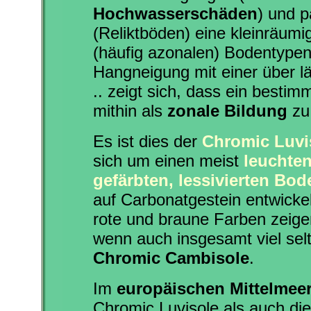
Hochwasserschäden
) und 
(Reliktböden) eine kleinräum
(häufig azonalen) Bodentypen 
Hangneigung mit einer über l
.. zeigt sich, dass ein best
mithin als
zonale Bildung
zu 
Es ist dies der
Chromic Luvi
sich um einen meist
leuchten
gefärbten, lessivierten Bod
auf Carbonatgestein entwickelt 
rote und braune Farben zeigen
wenn auch insgesamt viel se
Chromic Cambisole
.
Im
europäischen Mittelmeer
Chromic Luvisole als auch di