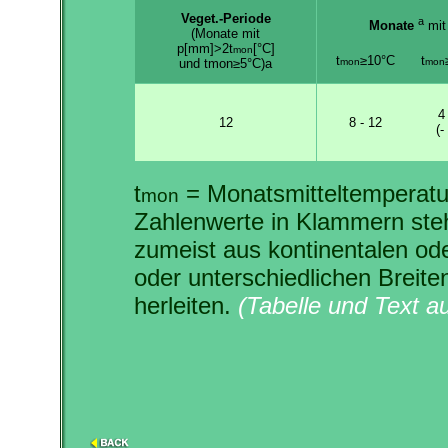
Veget.-Periode
a
Monate
mit
(Monate mit
p[mm]>2t
[°C]
mon
t
≥10°C
t
und tmon≥5°C)a
mon
mon
4 
12
8 - 12
(-
t
= Monatsmitteltemperatur
mon
Zahlenwerte in Klammern stehe
zumeist aus kontinentalen od
oder unterschiedlichen Breit
herleiten.
(Tabelle und Text a