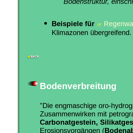
Bodenstruktur, einschl
Beispiele für
Regenwa
Klimazonen übergreifend.
Bodenverbreitung
"Die engmaschige oro-hydrogr
Zusammenwirken mit petrogra
Carbonatgestein, Silikatges
Erosionsvorgängen (
Bodenab