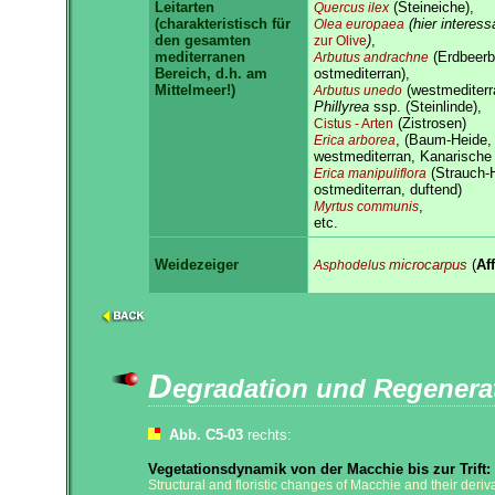
Leitarten
(Steineiche),
Quercus ilex
(charakteristisch für
(hier interes
Olea europaea
den gesamten
)
,
zur Olive
mediterranen
(Erdbeerb
Arbutus andrachne
Bereich, d.h. am
ostmediterran),
Mittelmeer!)
(westmediterr
Arbutus unedo
Phillyrea
ssp. (Steinlinde),
(Zistrosen)
Cistus - Arten
, (Baum-Heide,
Erica arborea
westmediterran, Kanarische 
(Strauch-
Erica manipuliflora
ostmediterran, duftend)
,
Myrtus communis
etc.
Weidezeiger
microcarpus
(
Af
Asphodelus
D
egradation und Regenerat
Abb.
C5-03
rechts:
Vegetationsdynamik von der Macchie bis zur Trift:
Structural and floristic changes of Macchie and their deriva