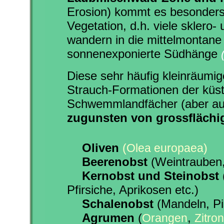
Erosion) kommt es besonders 
Vegetation, d.h. viele sklero- 
wandern in die mittelmontane 
sonnenexponierte Südhänge
Diese sehr häufig kleinräumi
Strauch-Formationen der küs
Schwemmlandfächer (aber auc
zugunsten von grossflächi
Oliven
(Olea europaea)
Beerenobst
(Weintrauben,
Kernobst und Steinobst
Pfirsiche, Aprikosen etc.)
Schalenobst
(Mandeln, Pis
Agrumen
(
,
Orangen
Zitro