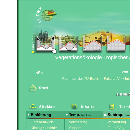
Vegetationsökologie Tropischer
von
sEp
Alumnus der
>
>
TU-Berlin
Fakultät VI
Ins
Einführung
Temp.
Subtrop.
trocken
wint
Florenentwickl.
Verbreitung
Verbreitung
Klimageschichte
Steppen
Flora / Veget. 