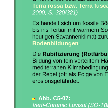
Terra rossa bzw. Terra fusc
2000, S. 320/321)
Es handelt sich um fossile B
bis ins Tertiär mit warmem S
heutigen Savannenklima) zurü
Bodenbildungen
.
Die
Rubifizierung (Rotfärb
Bildung von fein verteiltem
Hä
mediterranen Klimabedingungen
der Regel (oft als Folge von 
erosionsgefährdet.
Abb.
C5-07:
Verti-Chromic Luvisol
(SO-Tür