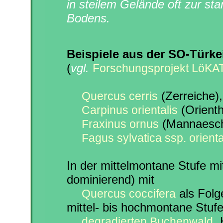
in steilem Gelände oft zur st
Bodens.
Beispiele aus der SO-Türke
(
vgl.
Forschungsprojekt LöKA
(Zerreiche),
Quercus cerris
(Orient
Carpinus orientalis
(Mannaesche
Fraxinus ornus
Fagus sylvatica ssp. orienta
In der mittelmontane Stufe m
dominierend) mit
als Folg
Quercus coccifera
mittel- bis hochmontane Stuf
.
degradierten Buchenwald