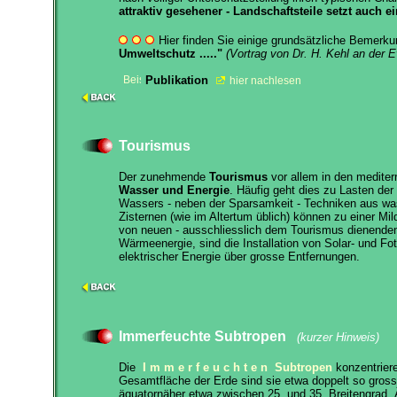
attraktiv gesehener - Landschaftsteile setzt auch e
Hier finden Sie einige grundsätzliche Bemerk
Umweltschutz ....."
(Vortrag von Dr. H. Kehl an der 
Publikation
hier nachlesen
Tourismus
Der zunehmende
Tourismus
vor allem in den mediter
Wasser und Energie
. Häufig geht dies zu Lasten de
Wassers - neben der Sparsamkeit - Techniken aus was
Zisternen (wie im Altertum üblich) können zu einer M
von neuen - ausschliesslich dem Tourismus dienenden 
Wärmeenergie, sind die Installation von Solar- und F
elektrischer Energie über grosse Entfernungen.
Immerfeuchte Subtropen
(kurzer Hinweis)
Die
I m m e r f e u c h t e n Subtropen
konzentrier
Gesamtfläche der Erde sind sie etwa doppelt so gross 
äquatornäher etwa zwischen 25. und 35. Breitengrad. 