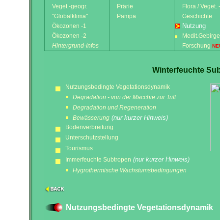
Veget.-geogr.
Prärie
Flora / Veget. 
"Globalklima"
Pampa
Geschichte
Nutzung
Ökozonen -1
Ökozonen -2
Medit.Gebirge
Hintergrund-Infos
Forschung
NE
Winterfeuchte Su
Nutzungsbedingte Vegetationsdynamik
Degradation - von der Macchie zur Trift
Degradation und Regeneration
(nur kurzer Hinweis)
Bewässerung
Bodenverbreitung
Unterschutzstellung
Tourismus
(nur kurzer Hinweis)
Immerfeuchte Subtropen
Hygrothermische Wachstumsbedingungen
Nutzungsbedingte Vegetationsdynamik