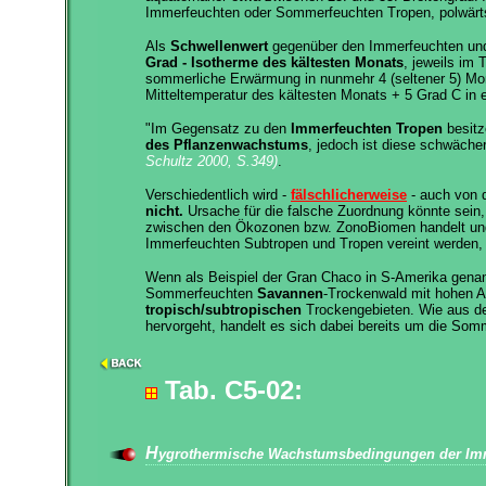
Immerfeuchten oder Sommerfeuchten Tropen, polwärts 
Als
Schwellenwert
gegenüber den Immerfeuchten und
Grad - Isotherme des kältesten Monats
, jeweils im 
sommerliche Erwärmung in nunmehr 4 (seltener 5) Mon
Mitteltemperatur des kältesten Monats + 5 Grad C in e
"Im Gegensatz zu den
Immerfeuchten Tropen
besitz
des Pflanzenwachstums
, jedoch ist diese schwäche
Schultz 2000, S.349)
.
Verschiedentlich wird -
fälschlicherweise
- auch von
nicht.
Ursache für die falsche Zuordnung könnte sein,
zwischen den Ökozonen bzw. ZonoBiomen handelt und
Immerfeuchten Subtropen und Tropen vereint werden, o
Wenn als Beispiel der Gran Chaco in S-Amerika genann
Sommerfeuchten
Savannen
-Trockenwald mit hohen A
tropisch/subtropischen
Trockengebieten. Wie aus den
hervorgeht, handelt es sich dabei bereits um die So
Tab. C5-02:
H
ygrothermische Wachstumsbedingungen der Imm