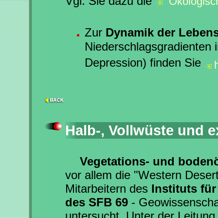
Vgl. Sie dazu die
"Ökologisc
Zur
Dynamik der Lebens
Niederschlagsgradienten 
Depression) finden Sie
Halb-, Vollwüste und 
Vegetations- und boden
vor allem die "Western Deser
Mitarbeitern des
Instituts f
des SFB 69
- Geowissenschaft
untersucht. Unter der Leitun