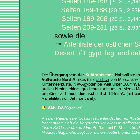
Seiten 149-168
[20 S., 5,4
Seiten 169-188
[20 S., 2,8
Seiten 189-208
[20 S., 3,4
Seiten 209-231
[23 S., 2,9
sowie die
Artenliste der östlichen S
Desert of Egypt, leg. and d
Der
Übergang von der
Subtropischen
Halbwüste in
Vollwüste Nord-Afrikas
(hier
südlich
von Mersa bzw. 
Mittelmeerküste, NW-Ägypten bei weit unter 100mm/
steilen Niederschlags-gradienten sehr rasch. Mersa Ma
empfängt z.B. noch durchschnittlich 134mm/a (mit ber
Variabilität von Jahr zu Jahr!).
Abb. D2-06
(rechts):
An den Rändern der Schichtstufenlandschaft im Küste
konzentriert sich die Vegetation vor allem in Abflussri
15km SSO von Mersa Matruh:
. Die 
Raqabet El Sikka
Niederschlagshöhe liegt hier schon deutlich unter 11