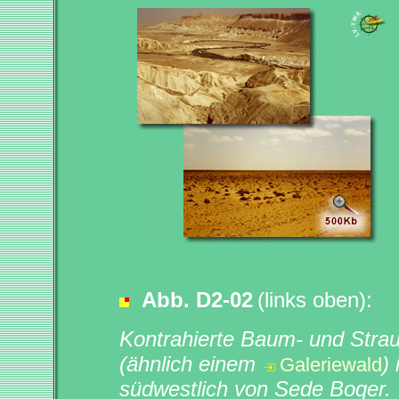
Abb. D2-02
(links oben):
Kontrahierte Baum- und Stra
(ähnlich einem
)
Galeriewald
südwestlich von Sede Boqer.