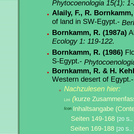
Phytocoenologia 15(1): 1-
Alaily, F., R. Bornkamm
of land in SW-Egypt.-
Ber
Bornkamm, R. (1987a)
Al
Ecology 1: 119-122.
Bornkamm, R. (1986)
Flo
S-Egypt.-
Phytocoenologia
Bornkamm, R. & H. Kehl
Western desert of Egypt.
Nachzulesen hier:
(
kurze Zusammenfas
Inhaltsangabe (Conte
Seiten 149-168
[20 S.
Seiten 169-188
[20 S.,