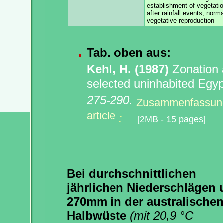
establishment of vegetatio
after rainfall events, norma
vegetative reproduction
Tab. oben aus:
Kehl, H. (1987)
Zonation a
selected uninhabited Egy
275-290.
Zusammenfassung 
article
:
[2MB - 15 pages]
Bei durchschnittlichen
jährlichen Niederschlägen
270mm in der australische
Halbwüste
(mit 20,9 °C