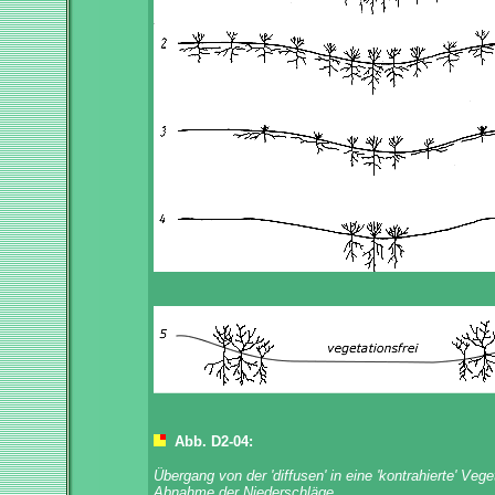
Abb. D2-04:
Übergang von der 'diffusen' in eine 'kontrahierte' Vege
Abnahme der Niederschläge.