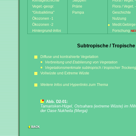
Klimageschichte
Steppen
Flora / Veget. 
Veget.-geogr.
Prärie
Flora / Veget. 
"Globalklima"
Pampa
Geschichte
Ökozonen -1
Nutzung
Ökozonen -2
Medit.Gebirge
Hintergrund-Infos
Forschung
NE
Subtropische / Tropische 
Diffuse und kontrahierte Vegetation
Verbreitung und Etablierung von Vegetation
Vegetationsmerkmale subtropisch / tropischer Trocken
Vollwüste und Extreme Wüste
Weitere Infos und Hyperlinks zum Thema
Abb. D2-01:
Tamarisken-Hügel, Ostsahara (extreme Wüste) im NW-
der Oase Nukheila (Merga)