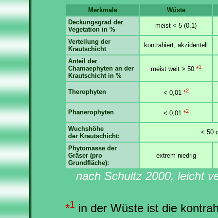
Merkmale
Wüste
Deckungsgrad der
meist < 5 (0,1)
Vegetation in %
Verteilung der
kontrahiert, akzidentell
Krautschicht
Anteil der
1
Chamaephyten an der
meist weit > 50
*
Krautschicht in %
2
Therophyten
< 0,01
*
2
Phanerophyten
< 0,01
*
Wuchshöhe
< 50 
der Krautschicht:
Phytomasse der
Gräser (pro
extrem niedrig
Grundfläche):
nach Schultz 2000, leicht v
1
*
in der Wüste ist die kontra