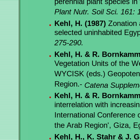
perennial plant species in
Plant Nutr. Soil Sci. 161:
Kehl, H. (1987)
Zonation a
selected uninhabited Egy
275-290.
Kehl, H. & R. Bornkamm
Vegetation Units of the 
WYCISK (eds.) Geopotenti
Region.-
Catena Suppleme
Kehl, H. & R. Bornkamm
interrelation with increasin
International Conference o
the Arab Region', Giza, 
Kehl, H., K. Stahr & J. 