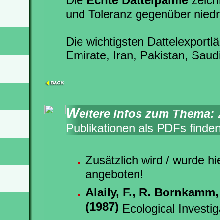
Die
Echte Dattelpalme
zeichn
und Toleranz gegenüber niedr
Die wichtigsten Dattelexportl
Emirate, Iran, Pakistan, Saud
W
eitere Infos zum Thema:
Publikationen als PDFs finde
Zusätzlich wird / wurde h
angeboten!
Alaily, F., R. Bornkamm,
(1987)
Ecological Investig