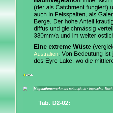
Baumvegetation
findet sich
(der als Catchment fungiert)
auch in Felsspalten, als Gale
Berge. Der hohe Anteil krautig
diffus und gleichmässig vertei
330mm/a und im weiter östlic
Eine extreme Wüst
e (vergle
. Von Bedeutung ist
Australien
des Eyre Lake, wo die mittle
V
egetationsmerkmale
subtropisch / tropischer Troc
Tab. D2-02: