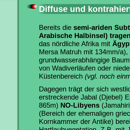
Diffuse und kontrahier
Bereits die
semi-ariden Subt
Arabische Halbinsel) trage
das nördliche Afrika mit
Ägyp
Mersa Matruh mit 134mm/a), 
grundwasserabhängige Baumve
von Wadiverläufen oder niede
Küstenbereich
(vgl. noch ein
Dagegen trägt der sich westl
erstreckende Jabal (Djebel) E
865m)
NO-Libyens
(Jamahiri
(Bereich der ehemaligen grie
Kornkammer der Antike) berei
Hartlaubvegetation. Z.B. mit