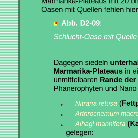
Marmarika-Plateaus mit 20 b
Oasen mit Quellen fehlen hier 
Abb. D2-09
:
Schlucht-Oase mit Quelle
Dagegen siedeln
unterha
Marmarika-Plateaus
in e
unmittelbaren
Rande der
Phanerophyten und Nano
(
Fett
Nitraria retusa
Arthrocnemum macr
(K
Alhagi mannifera
gelegen: