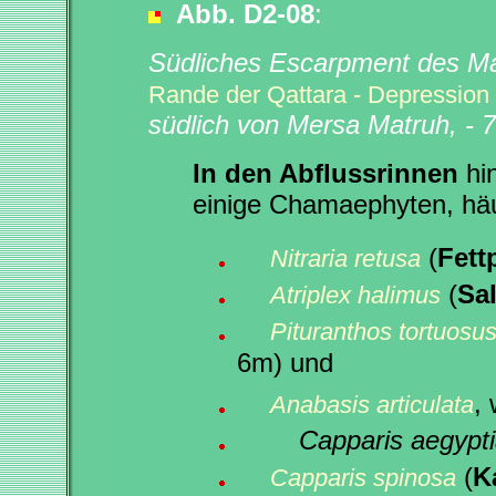
Abb. D2-08
:
Südliches Escarpment des Ma
Rande der Qattara - Depression
südlich von Mersa Matruh, -
In den Abflussrinnen
hin
einige Chamaephyten, häu
(
Fett
Nitraria retusa
(
Sa
Atriplex halimus
Pituranthos tortuosu
6m) und
, 
Anabasis articulata
Capparis aegypti
(
K
Capparis spinosa