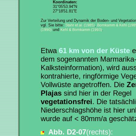
Koordinaten:
31°05'53.94''N
27°18'51.81''E
Zur Verteilung und Dynamik der Boden- und Vegetatio
vgl. Sie bitte:
,
Stahr et al. (1985)
Bornkamm & Kehl (198
und
.
(1990)
Kehl & Bornkamm (1993)
Etwa
61 km von der Küste
e
dem sogenannten Marmarika-P
Kalksteinformation), wird auss
kontrahierte, ringförmige Vege
Vollwüste angetroffen. Die
Ze
Plajas
sind hier in der Regel
vegetationsfrei
. Die tatsächl
Niederschlagshöhe ist hier un
wurde auf < 80mm/a geschätz
Abb. D2-07
(rechts):