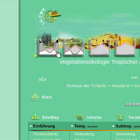
Vegetationsökologie Tropischer
von
sEp
Alumnus der
>
>
TU-Berlin
Fakultät VI
Ins
Einführung
Temp.
Subtrop.
trocken
wint
Florenentwickl.
Verbreitung
Verbreitung