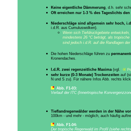
Keine eigentliche Dämmerung
, d.h. sehr sch
Oft erreichen nur
1-3 % des Tageslichts de
Niederschläge sind allgemein sehr hoch, i.
i.d.R. aus Cumuluswolken).
Wenn sich Tiefdruckgebiete entwickeln,
mindestens 26 °C beträgt, als tropische
sind jedoch i.d.R. auf die Randlagen de
Die
hohen Niederschläge führen zu
permanent
Kronendaches.
I.d.R. zwei regenzeitliche Maxima
(vgl.
Pe
sehr kurze (0-3 Monate) Trockenzeiten
auf (s
N und S zu). Für nähere Infos Abb. rechts klick
Abb. F1-03:
Verlauf der ITC (Innertropische Konvergenzzon
Tieflandregenwälder werden in der Nähe von
100km - und mehr - möglich, auch häufig auftre
Abb. F1-04:
Der tropische Regenwald im Profil (siehe recht