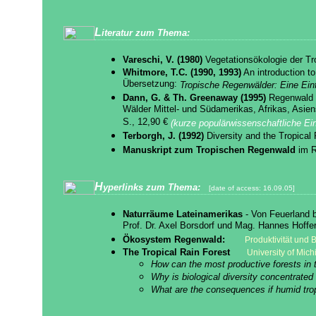
L
iteratur zum Thema
:
Vareschi, V. (1980)
Vegetationsökologie der Tro
Whitmore, T.C. (1990, 1993)
An introduction to
Übersetzung:
Tropische Regenwälder: Eine Ein
Dann, G. & Th. Greenaway (1995)
Regenwald -
Wälder Mittel- und Südamerikas, Afrikas, Asie
S., 12,90 €
(kurze populärwissenschaftliche Ein
Terborgh, J. (1992)
Diversity and the Tropical 
Manuskript zum Tropischen Regenwald
im R
H
yperlinks zum Thema:
[date of access: 16.09.05]
Naturräume Lateinamerikas
- Von Feuerland bi
Prof. Dr. Axel Borsdorf und Mag. Hannes Hoffert
Ökosystem Regenwald:
Produktivität und
The Tropical Rain Forest
University of Mic
How can the most productive forests in th
Why is biological diversity concentrated 
What are the consequences if humid trop