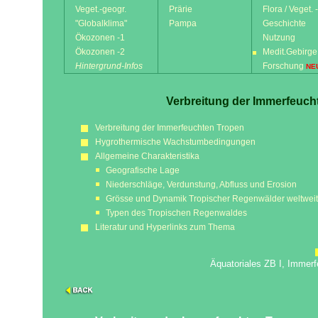
Veget.-geogr.
Prärie
Flora / Veget. 
"Globalklima"
Pampa
Geschichte
Ökozonen -1
Nutzung
Ökozonen -2
Medit.Gebirge
Hintergrund-Infos
Forschung
NE
Verbreitung der Immerfeucht
Verbreitung der Immerfeuchten Tropen
Hygrothermische Wachstumbedingungen
Allgemeine Charakteristika
Geografische Lage
Niederschläge, Verdunstung, Abfluss und Erosion
Grösse und Dynamik Tropischer Regenwälder
weltweit
Typen des Tropischen Regenwaldes
Literatur und Hyperlinks zum Thema
Äquatoriales ZB I, Imme