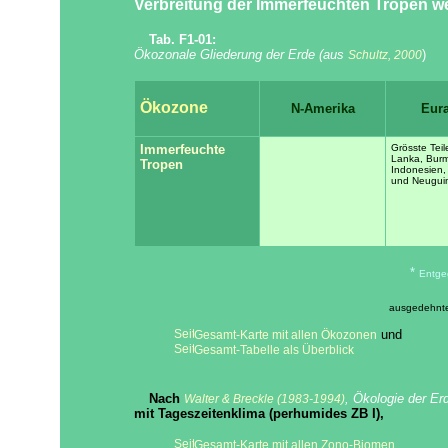
Verbreitung der Immerfeuchten Tropen wel
Tab. F1-01:
Ökozonale Gliederung der Erde (aus
)
Schultz, 2000
Ökozone
N-Amerika
Eur
Immerfeuchte
Grösste Teil
Lanka, Burm
Tropen
Indonesien, 
und Neugui
*
Entge
ausgedehnte
und
Gesamt-Karte mit allen Ökozonen
Gesamt-Tabelle als Überblick
Nach
, Ökologie der Er
Walter & Breckle
(1983-1994)
mit Tageszeitenklima (perhumides ZB I),
,
Gesamt-Karte mit allen Zono-Biomen