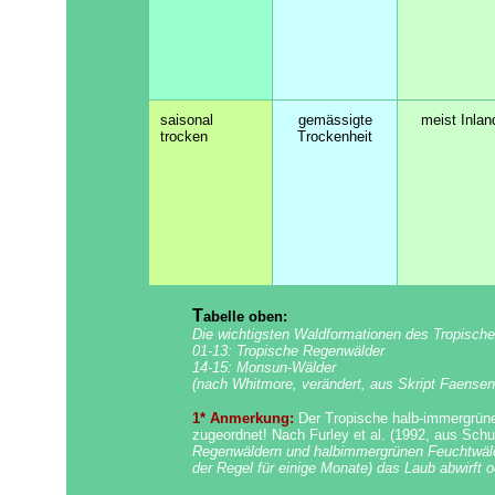
saisonal
gemässigte
meist Inlan
trocken
Trockenheit
T
abelle oben:
Die wichtigsten Waldformationen des Tropisch
01-13: Tropische Regenwälder
14-15: Monsun-Wälder
(nach Whitmore, verändert, aus Skript Faensen
1* Anmerkung:
Der Tropische halb-immergrün
zugeordnet! Nach Furley et al. (1992, aus Schul
Regenwäldern und halbimmergrünen Feuchtwälder
der Regel für einige Monate) das Laub abwirft o