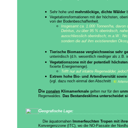
Sehr hohe und
mehrstöckige, dichte Wälder
b
Vegetationsformationen mit der höchsten, ober
von der Bodenbeschaffenheit.
Insgesamt ca. 1.000 Tonnen/ha, davon ca
Detritus, zu über 95 % oberirdisch, nahe
ausschliesslich oberirdisch; m.a.W.: Nic
sondern die auf ihm existierenden Ökos
Tierische Biomasse vergleichsweise sehr ge
unterirdisch (d.h. wesentlich niedriger als z.B.
Vegetationszone mit der potentiell höchsten
fixierte Energiemenge).
Trifft nur auf intakte Regenwälder, jedoc
Extrem hohe Bio- und Artendiversität
sowie
(vgl. dazu noch einmal den Abschnitt
Artenv
D
ie
zonalen
Klimamerkmale
gelten nur für den
unmi
Regenwaldes.
Das Bestandesklima unterscheidet si
G
eografische Lage:
Die äquatornahen
Immerfeuchten Tropen
mit ihre
Konvergenzzone (ITC), wo die NO-Passate der Nordh