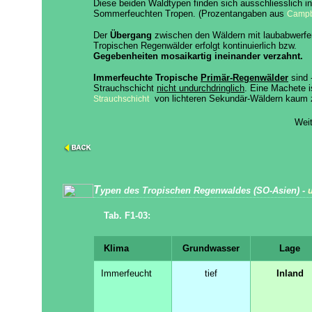
Diese beiden Waldtypen finden sich ausschliesslich 
Sommerfeuchten Tropen. (Prozentangaben aus
Campbe
Der
Übergang
zwischen den Wäldern mit laubabwerf
Tropischen Regenwälder erfolgt kontinuierlich bzw.
Gegebenheiten mosaikartig ineinander verzahnt.
Immerfeuchte Tropische
Primär-Regenwälder
sind 
Strauchschicht
nicht undurchdringlich
. Eine Machete i
von lichteren Sekundär-Wäldern kaum 
Strauchschicht
Weit
T
ypen des Tropischen Regenwaldes (SO-Asien) -
Tab. F1-03:
Klima
Grundwasser
Lage
Immerfeucht
tief
Inland