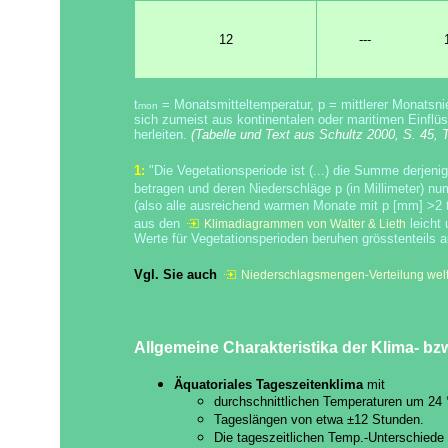
12
---
t
= Monatsmitteltemperatur, p = mittlerer Monatsni
mon
sich zumeist aus kontinentalen oder maritimen Einflüs
herleiten.
(Tabelle und Text aus
Schultz 2000, S. 45, T
1:
"Die Vegetationsperiode ist (...) die Summe derjeni
betragen und deren Niederschläge p (in Millimeter) n
(also alle ausreichend warmen Monate mit p [mm] >2 
aus den
leicht
Klimadiagrammen von Walter & Lieth
Werte für Vegetationsperioden beruhen grösstenteils
Vgl. Sie auch
Niederschlagsmengen-Verteilung welt
Allgemeine Charakteristika der Klima- bz
Äquatoriales Tageszeitenklima
mit
durchschnittlichen Temperaturen um 24 °
Tageslängen von etwa ±12 Stunden.
Die tageszeitlichen Temp.-Unterschiede s