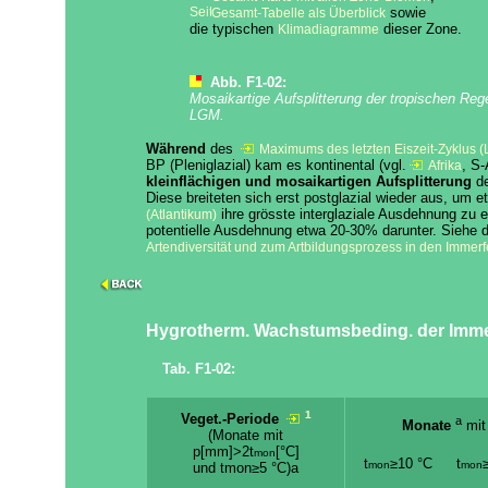
sowie
Gesamt-Tabelle als Überblick
die typischen
dieser Zone.
Klimadiagramme
Abb. F1-02:
Mosaikartige Aufsplitterung der tropischen Re
LGM.
Während
des
Maximums des letzten Eiszeit-Zyklus 
BP (Pleniglazial) kam es kontinental (vgl.
, S-
Afrika
kleinflächigen und mosaikartigen Aufsplitterung
de
Diese breiteten sich erst postglazial wieder aus, um 
ihre grösste interglaziale Ausdehnung zu er
(Atlantikum)
potentielle Ausdehnung etwa 20-30% darunter. Siehe
Artendiversität und zum Artbildungsprozess in den Immer
Hygrotherm. Wachstumsbeding. der Imm
Tab. F1-02:
1
Veget.-Periode
a
Monate
mit
(Monate mit
p[mm]>2t
[°C]
mon
t
≥10 °C
t
mon
mon
und tmon≥5 °C)a