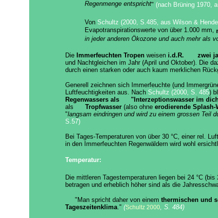
Regenmenge entspricht
"
(nach Brüning 1970, a
Von
Schultz (2000, S.485, aus Wilson & Hende
Evapotranspirationswerte von über 1.000 mm,
in jeder anderen Ökozone und auch mehr als vom
Die
Immerfeuchten Tropen
weisen
i.d.R.
zwei j
und Nachtgleichen im Jahr (April und Oktober). Die d
durch einen starken oder auch kaum merklichen Rückg
Generell zeichnen sich Immerfeuchte (und Immergrüne
Luftfeuchtigkeiten aus. Nach
Schultz (2000, S. 485
) b
Regenwassers als
"Interzeptionswasser im dich
als
Tropfwasser
(also ohne
erodierende Splash-
"
langsam eindringen und wird zu einem grossen Teil du
S.57)
Bei Tages-Temperaturen von über 30 °C, einer rel. Luf
in den Immerfeuchten Regenwäldern wird wohl ersicht
Temperatur:
Die mittleren Tagestemperaturen liegen bei 24 °C (bi
betragen und erheblich höher sind als die Jahressch
"Man spricht daher von einem
thermischen und s
Tageszeitenklima
."
(
, S. 484)
Schultz 2000