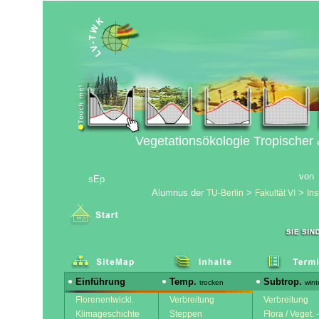
Vegetationsökologie Tropischer
von
sEp
Alumnus der
>
>
TU-Berlin
Fakultät VI
Ins
Einführung
Temp.
Subtrop.
trocken
wint
Florenentwickl.
Verbreitung
Verbreitung
Klimageschichte
Steppen
Flora / Veget. 