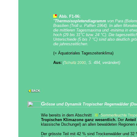
Abb. F1-06:
"
Thermoisopletendiagramm
von Para (Belem
Brasilien (Troll u. Paffen 1964). In allen Monate
die mittleren Tagesmaxima und -minima in etwa
hoch (29 bis 31°C bzw. 24 °C). Die tageszeitlic
Unterschiede (5 bis 7 °C) sind also deutlich grö
die jahreszeitlichen.
(= Äquatoriales Tageszeitenklima)
Aus:
(
, S. 484, verändert)
Schultz 2000
G
rösse und Dynamik Tropischer Regenwälder (Dsc
Wie bereits in dem Abschnitt
"
Sommerfeuchte Trop
Tropischen Klimazone ganz wesentlich.
Der
Antei
klassische Dschungel) an allen bewaldeten Regionen d
Der grösste Teil mit 42 % sind Trockenwälder und 32