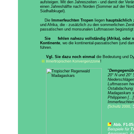
aufsteigen. Mit den Jahreszeiten - und damit der Verä
einen Jahreshälfte nach Norden (Sommer auf der Nord
Südhalbkugel).
Die
Immerfeuchten Tropen
liegen
hauptsächlich
z
und Afrika, die - zusätzlich zu den sommerlichen Zen
passatischen und monsunalen Luftmassen begünstigt
Sie
fehlen nahezu vollständig (Afrika), oder
Kontinente
, wo die kontinental-passatischen (und d
führen.
Vgl. Sie dazu noch einmal
die Bedeutung und D
!
Innertropischen Konvergenzzone
"
Demgegenüber
20° N und 20° 
Niederschlägen
Luftmassen her
Ostabdachung d
Madagaskars so
Philippinen [.
Immerfeuchten 
(
, 
Schultz 2000
Abb. F1-05
Beispiele für
T
Amazonas), Aus