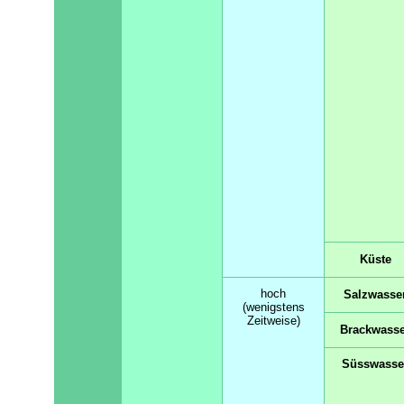
Küste
hoch
Salzwasse
(wenigstens
Zeitweise)
Brackwasse
Süsswasse