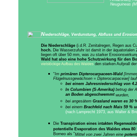
Neuguineas (
N
iederschläge, Verdunstung, Abfluss und Erosion
Die Niederschläge
(i.d.R. Zenitalregen, Regen aus 
hoch.
Die Wasserzufuhr ist damit in der äquatorial
liegen oft über 50 mm, was zu starker Erosionswirkun
Wald hat also eine hohe Schutzwirkung für den Bod
den starken Aufprall der
vielstöckige Aufbau des Waldes
"
Im
primären Dipterocarpaceen-Wald
[Immer
Flügelnussgewächsen = Dipterocarpaceae] lau
bei einem Jahresniederschlag von 4
In Columbien (S-Amerika)
betrug der A
an Boden abgeschwemmt
wurden,
bei angesätem
Grasland waren es 30 
bei einem
Brachfeld nach Mais 59 % u
(nach Lamprecht 1973, aus Walter & Bre
Die
Transpiration eines intakten Regenwald
potentielle Evaporation des Waldes etwa 80
Borneo als "
Mittel von zwei Jahren eine
potent